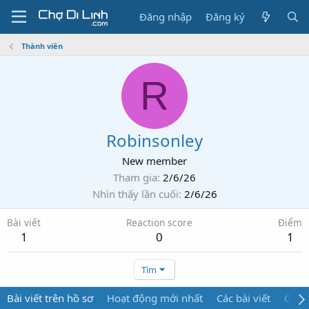
Đăng nhập
Đăng ký
Thành viên
R
Robinsonley
New member
Tham gia
2/6/26
Nhìn thấy lần cuối
2/6/26
Bài viết
Reaction score
Điểm
1
0
1
Tìm
Bài viết trên hồ sơ
Hoạt động mới nhất
Các bài viết
Giới 