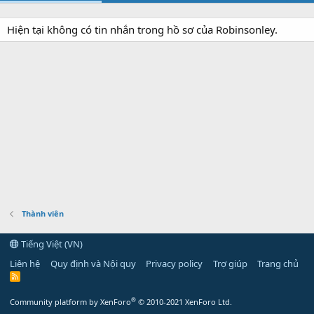
Hiện tại không có tin nhắn trong hồ sơ của Robinsonley.
Thành viên
Tiếng Việt (VN)
Liên hệ
Quy định và Nội quy
Privacy policy
Trợ giúp
Trang chủ
R
S
S
®
Community platform by XenForo
© 2010-2021 XenForo Ltd.