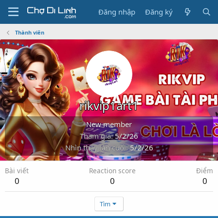
Đăng nhập
Đăng ký
Thành viên
rikvip1art1
New member
Tham gia
5/2/26
Nhìn thấy lần cuối
5/2/26
Bài viết
Reaction score
Điểm
0
0
0
Tìm