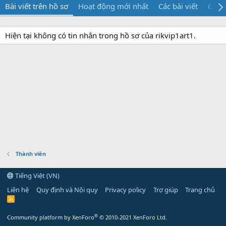
Bài viết trên hồ sơ
Hoạt động mới nhất
Các bài viết
Giới 
Hiện tại không có tin nhắn trong hồ sơ của rikvip1art1.
Thành viên
Tiếng Việt (VN)
Liên hệ
Quy định và Nội quy
Privacy policy
Trợ giúp
Trang chủ
R
S
S
®
Community platform by XenForo
© 2010-2021 XenForo Ltd.