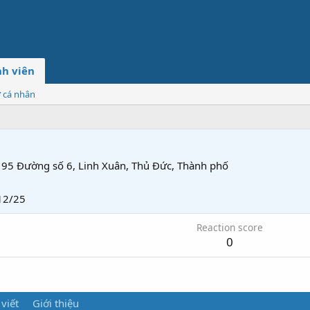
h viên
ơ cá nhân
95 Đường số 6, Linh Xuân, Thủ Đức, Thành phố
12/25
Reaction score
0
 viết
Giới thiệu