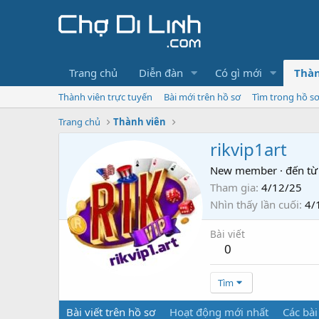
Trang chủ
Diễn đàn
Có gì mới
Thàn
Thành viên trực tuyến
Bài mới trên hồ sơ
Tìm trong hồ s
Trang chủ
Thành viên
rikvip1art
New member
·
đến từ
Tham gia
4/12/25
Nhìn thấy lần cuối
4/
Bài viết
0
Tìm
Bài viết trên hồ sơ
Hoạt động mới nhất
Các bài