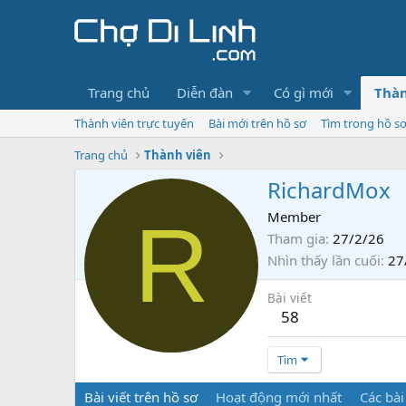
Trang chủ
Diễn đàn
Có gì mới
Thàn
Thành viên trực tuyến
Bài mới trên hồ sơ
Tìm trong hồ s
Trang chủ
Thành viên
RichardMox
R
Member
Tham gia
27/2/26
Nhìn thấy lần cuối
27
Bài viết
58
Tìm
Bài viết trên hồ sơ
Hoạt động mới nhất
Các bài