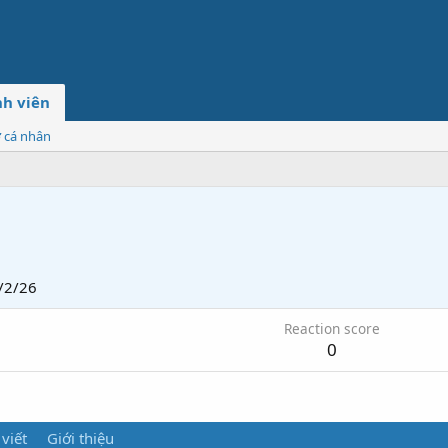
h viên
ơ cá nhân
/2/26
Reaction score
0
 viết
Giới thiệu