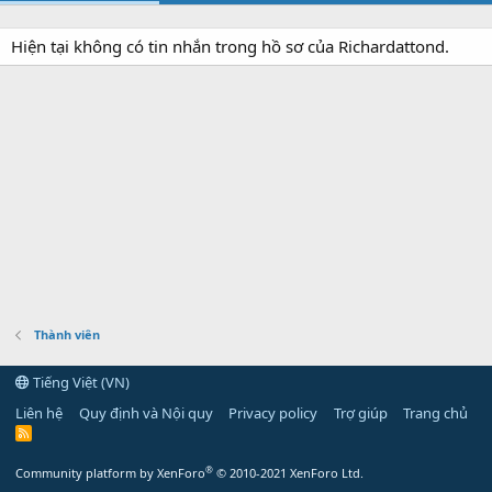
Hiện tại không có tin nhắn trong hồ sơ của Richardattond.
Thành viên
Tiếng Việt (VN)
Liên hệ
Quy định và Nội quy
Privacy policy
Trợ giúp
Trang chủ
R
S
S
®
Community platform by XenForo
© 2010-2021 XenForo Ltd.