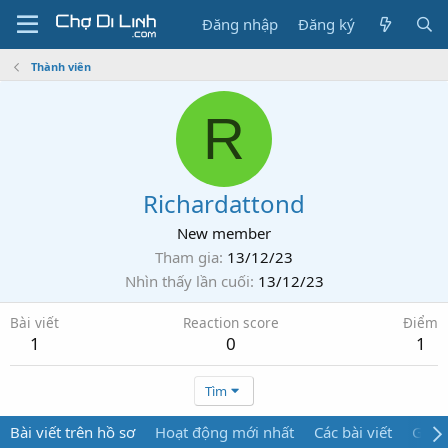
Đăng nhập
Đăng ký
Thành viên
R
Richardattond
New member
Tham gia
13/12/23
Nhìn thấy lần cuối
13/12/23
Bài viết
Reaction score
Điểm
1
0
1
Tìm
Bài viết trên hồ sơ
Hoạt động mới nhất
Các bài viết
Giới 