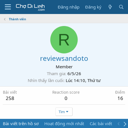
Đăng nhập
Đăng ký
Thành viên
R
reviewsandoto
Member
Tham gia
6/5/26
Nhìn thấy lần cuối
Lúc 14:10, Thứ tư
Bài viết
Reaction score
Điểm
258
0
16
Tìm
Bài viết trên hồ sơ
Hoạt động mới nhất
Các bài viết
Giới 