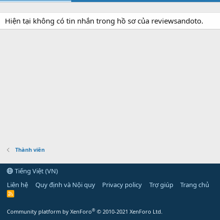
Hiện tại không có tin nhắn trong hồ sơ của reviewsandoto.
Thành viên
Tiếng Việt (VN)
Liên hệ
Quy định và Nội quy
Privacy policy
Trợ giúp
Trang chủ
R
S
S
®
Community platform by XenForo
© 2010-2021 XenForo Ltd.