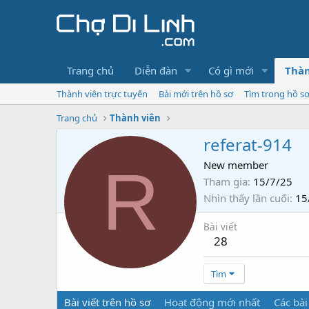
Trang chủ
Diễn đàn
Có gì mới
Thàn
Thành viên trực tuyến
Bài mới trên hồ sơ
Tìm trong hồ s
Trang chủ
Thành viên
referat-914
R
New member
Tham gia
15/7/25
Nhìn thấy lần cuối
15
Bài viết
28
Tìm
Bài viết trên hồ sơ
Hoạt động mới nhất
Các bài