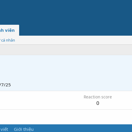
h viên
ơ cá nhân
/7/25
Reaction score
0
 viết
Giới thiệu