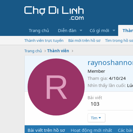
Trang chủ
Diễn đàn
Có gì mới
Thàn
Thành viên trực tuyến
Bài mới trên hồ sơ
Tìm trong hồ s
Trang chủ
Thành viên
raynoshanno
R
Member
Tham gia
4/10/24
Nhìn thấy lần cuối
Lú
Bài viết
103
Tìm
Bài viết trên hồ sơ
Hoạt động mới nhất
Các bài