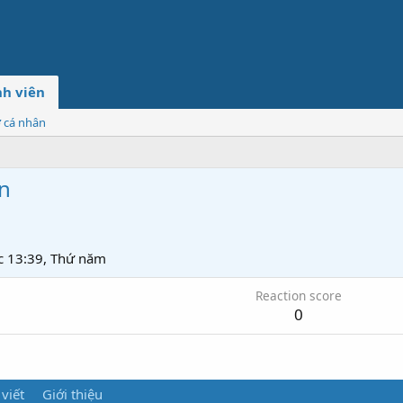
h viên
ơ cá nhân
n
c 13:39, Thứ năm
Reaction score
0
 viết
Giới thiệu