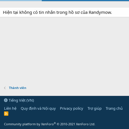
Hiện tại không có tin nhắn trong hồ sơ của Randymow.
Thành viên
Tiếng Việt (VN)
Liên hệ
Quy định và Nội quy
Privacy policy
Trợ giúp
Trang chủ
R
S
S
®
Community platform by XenForo
© 2010-2021 XenForo Ltd.