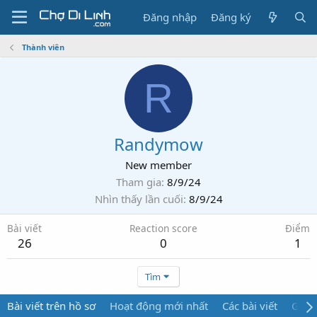
Đăng nhập
Đăng ký
Thành viên
R
Randymow
New member
Tham gia
8/9/24
Nhìn thấy lần cuối
8/9/24
Bài viết
Reaction score
Điểm
26
0
1
Tìm
Bài viết trên hồ sơ
Hoạt động mới nhất
Các bài viết
Giới 