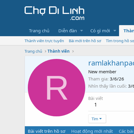
Trang chủ
Diễn đàn
Có gì mới
Thàn
Thành viên trực tuyến
Bài mới trên hồ sơ
Tìm trong hồ s
Trang chủ
Thành viên
ramlakhanpa
R
New member
Tham gia
3/6/26
Nhìn thấy lần cuối
3/
Bài viết
1
Tìm
Bài viết trên hồ sơ
Hoạt động mới nhất
Các bài