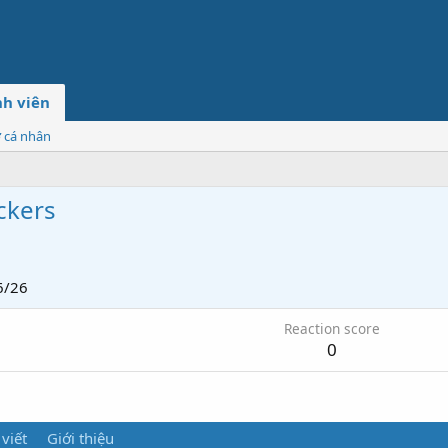
h viên
ơ cá nhân
ckers
6/26
Reaction score
0
 viết
Giới thiệu