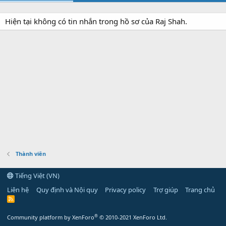
Hiện tại không có tin nhắn trong hồ sơ của Raj Shah.
Thành viên
Tiếng Việt (VN)
Liên hệ
Quy định và Nội quy
Privacy policy
Trợ giúp
Trang chủ
R
S
S
®
Community platform by XenForo
© 2010-2021 XenForo Ltd.