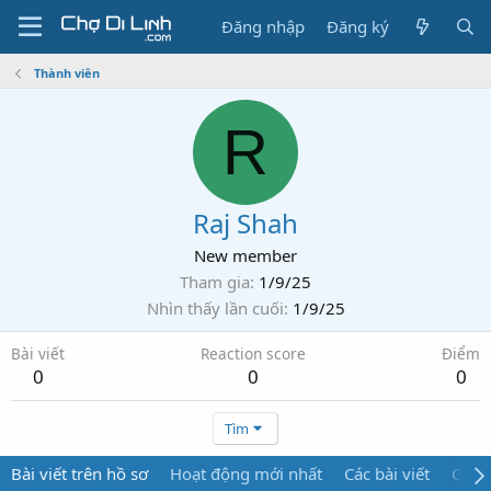
Đăng nhập
Đăng ký
Thành viên
R
Raj Shah
New member
Tham gia
1/9/25
Nhìn thấy lần cuối
1/9/25
Bài viết
Reaction score
Điểm
0
0
0
Tìm
Bài viết trên hồ sơ
Hoạt động mới nhất
Các bài viết
Giới 