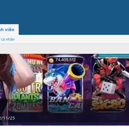
h viên
ơ cá nhân
2/11/25