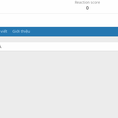
Reaction score
0
 viết
Giới thiệu
i.