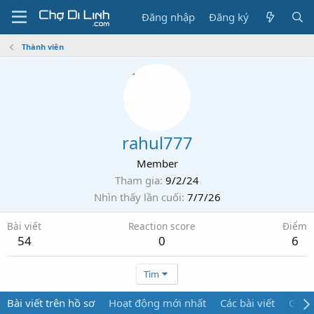
Đăng nhập
Đăng ký
Thành viên
rahul777
Member
Tham gia
9/2/24
Nhìn thấy lần cuối
7/7/26
Bài viết
Reaction score
Điểm
54
0
6
Tìm
Bài viết trên hồ sơ
Hoạt động mới nhất
Các bài viết
Giới 