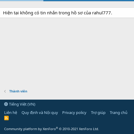
Hiện tại không có tin nhắn trong hồ sơ của rahul777.
Thành viên
Tiếng Việt (VN)
Liên hệ
Quy định và Nội quy
Privacy policy
Trợ giúp
Trang chủ
R
S
S
®
Community platform by XenForo
© 2010-2021 XenForo Ltd.