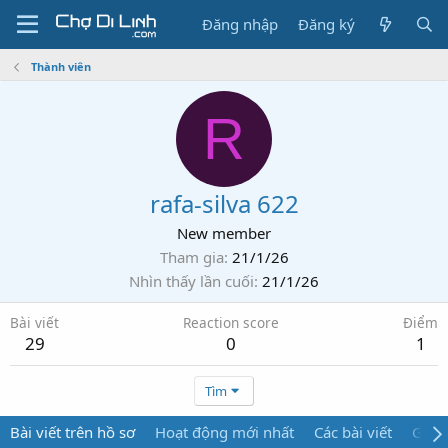
Đăng nhập
Đăng ký
Thành viên
R
rafa-silva 622
New member
Tham gia
21/1/26
Nhìn thấy lần cuối
21/1/26
Bài viết
Reaction score
Điểm
29
0
1
Tìm
Bài viết trên hồ sơ
Hoạt động mới nhất
Các bài viết
Giới 