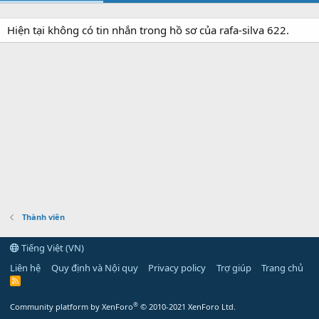
Hiện tại không có tin nhắn trong hồ sơ của rafa-silva 622.
Thành viên
Tiếng Việt (VN)
Liên hệ
Quy định và Nội quy
Privacy policy
Trợ giúp
Trang chủ
R
S
S
®
Community platform by XenForo
© 2010-2021 XenForo Ltd.