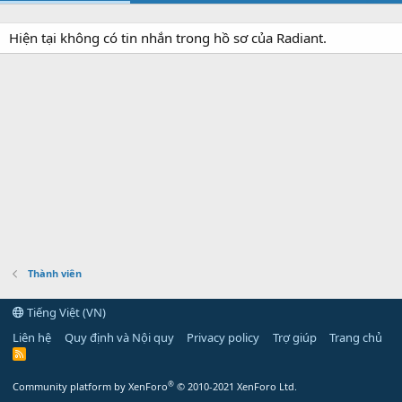
Hiện tại không có tin nhắn trong hồ sơ của Radiant.
Thành viên
Tiếng Việt (VN)
Liên hệ
Quy định và Nội quy
Privacy policy
Trợ giúp
Trang chủ
R
S
S
®
Community platform by XenForo
© 2010-2021 XenForo Ltd.