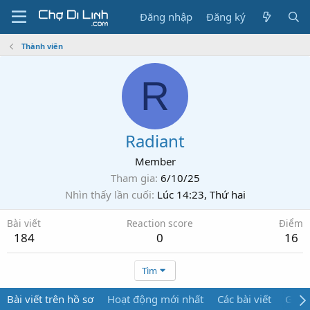
Đăng nhập
Đăng ký
Thành viên
R
Radiant
Member
Tham gia
6/10/25
Nhìn thấy lần cuối
Lúc 14:23, Thứ hai
Bài viết
Reaction score
Điểm
184
0
16
Tìm
Bài viết trên hồ sơ
Hoạt động mới nhất
Các bài viết
Giới 