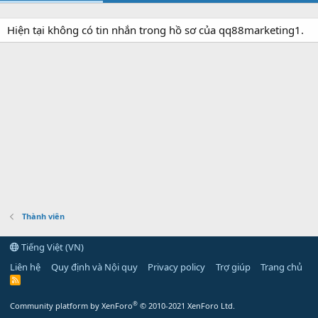
Hiện tại không có tin nhắn trong hồ sơ của qq88marketing1.
Thành viên
Tiếng Việt (VN)
Liên hệ
Quy định và Nội quy
Privacy policy
Trợ giúp
Trang chủ
R
S
S
®
Community platform by XenForo
© 2010-2021 XenForo Ltd.