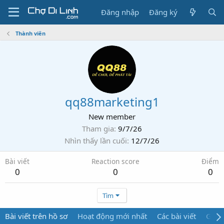
Đăng nhập
Đăng ký
Thành viên
qq88marketing1
New member
Tham gia
9/7/26
Nhìn thấy lần cuối
12/7/26
Bài viết
Reaction score
Điểm
0
0
0
Tìm
Bài viết trên hồ sơ
Hoạt động mới nhất
Các bài viết
Giới 