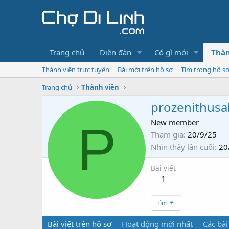
Trang chủ
Diễn đàn
Có gì mới
Thàn
Thành viên trực tuyến
Bài mới trên hồ sơ
Tìm trong hồ s
Trang chủ
Thành viên
prozenithus
P
New member
Tham gia
20/9/25
Nhìn thấy lần cuối
20
Bài viết
1
Tìm
Bài viết trên hồ sơ
Hoạt động mới nhất
Các bài