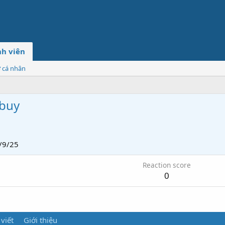
h viên
ơ cá nhân
abuy
/9/25
Reaction score
0
 viết
Giới thiệu