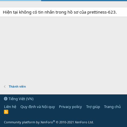
Hiện tại không có tin nhắn trong hồ sơ của prettiness-623.
Thành viên
Tiếng Việt (VN)
Liên hệ
Quy định và Nội quy
Privacy policy
Trợ giúp
Trang chủ
R
S
S
®
Community platform by XenForo
© 2010-2021 XenForo Ltd.