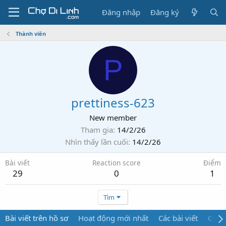
Đăng nhập
Đăng ký
Thành viên
P
prettiness-623
New member
Tham gia
14/2/26
Nhìn thấy lần cuối
14/2/26
Bài viết
Reaction score
Điểm
29
0
1
Tìm
Bài viết trên hồ sơ
Hoạt động mới nhất
Các bài viết
Giới 