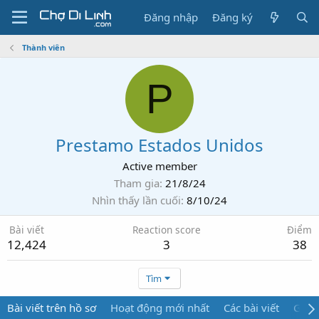
Đăng nhập
Đăng ký
Thành viên
P
Prestamo Estados Unidos
Active member
Tham gia
21/8/24
Nhìn thấy lần cuối
8/10/24
Bài viết
Reaction score
Điểm
12,424
3
38
Tìm
Bài viết trên hồ sơ
Hoạt động mới nhất
Các bài viết
Giới 