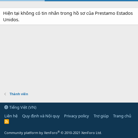
Hiện tại không có tin nhắn trong hồ sơ của Prestamo Estados
Unidos.
Thành viên
Tiếng Việt (VN)
Liên hệ
Quy định và Nội quy
Privacy policy
Trợ giúp
Trang chủ
R
S
S
®
Community platform by XenForo
© 2010-2021 XenForo Ltd.