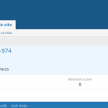
h viên
ơ cá nhân
-974
/9/25
Reaction score
0
 viết
Giới thiệu