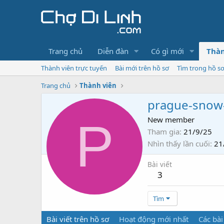
Trang chủ
Diễn đàn
Có gì mới
Thàn
Thành viên trực tuyến
Bài mới trên hồ sơ
Tìm trong hồ s
Trang chủ
Thành viên
prague-snow
P
New member
Tham gia
21/9/25
Nhìn thấy lần cuối
21
Bài viết
3
Tìm
Bài viết trên hồ sơ
Hoạt động mới nhất
Các bài