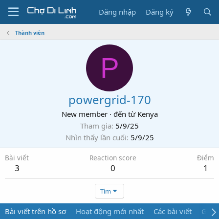
Đăng nhập
Đăng ký
Thành viên
P
powergrid-170
New member
·
đến từ
Kenya
Tham gia
5/9/25
Nhìn thấy lần cuối
5/9/25
Bài viết
Reaction score
Điểm
3
0
1
Tìm
Bài viết trên hồ sơ
Hoạt động mới nhất
Các bài viết
Giới 