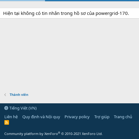
Hiện tại không có tin nhắn trong hồ sơ của powergrid-170.
Thành viên
Tiếng Việt (VN)
Liên hệ
Quy định và Nội quy
Privacy policy
Trợ giúp
Trang chủ
R
S
S
®
Community platform by XenForo
© 2010-2021 XenForo Ltd.