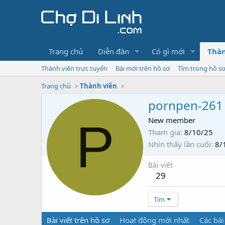
Trang chủ
Diễn đàn
Có gì mới
Thàn
Thành viên trực tuyến
Bài mới trên hồ sơ
Tìm trong hồ s
Trang chủ
Thành viên
pornpen-261
P
New member
Tham gia
8/10/25
Nhìn thấy lần cuối
8/
Bài viết
29
Tìm
Bài viết trên hồ sơ
Hoạt động mới nhất
Các bài