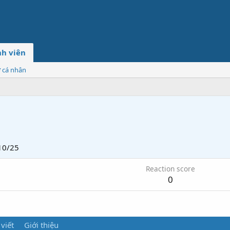
h viên
ơ cá nhân
10/25
Reaction score
0
 viết
Giới thiệu