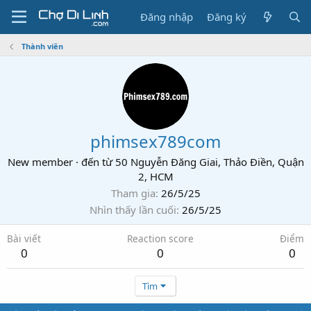
Đăng nhập
Đăng ký
Thành viên
phimsex789com
New member
·
đến từ
50 Nguyễn Đăng Giai, Thảo Điền, Quận
2, HCM
Tham gia
26/5/25
Nhìn thấy lần cuối
26/5/25
Bài viết
Reaction score
Điểm
0
0
0
Tìm