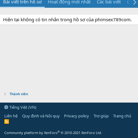
Bài viết trên hồ sơ
Hoạt động mới nhất
Các bài viết
Giới 
Hiện tại không có tin nhắn trong hồ sơ của phimsex789com.
Thành viên
Tiếng Việt (VN)
Liên hệ
Quy định và Nội quy
Privacy policy
Trợ giúp
Trang chủ
R
S
S
®
Community platform by XenForo
© 2010-2021 XenForo Ltd.