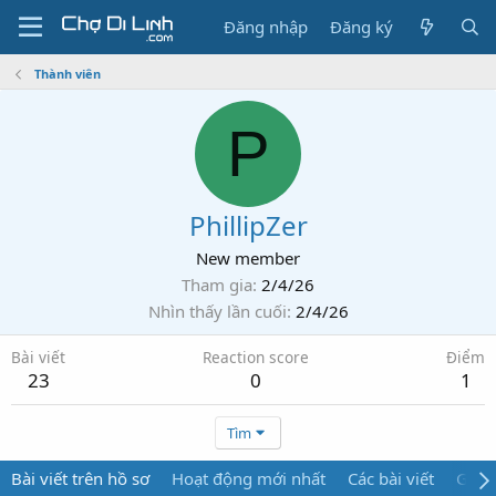
Đăng nhập
Đăng ký
Thành viên
P
PhillipZer
New member
Tham gia
2/4/26
Nhìn thấy lần cuối
2/4/26
Bài viết
Reaction score
Điểm
23
0
1
Tìm
Bài viết trên hồ sơ
Hoạt động mới nhất
Các bài viết
Giới 