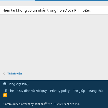
Hiện tại không có tin nhắn trong hồ sơ của PhillipZer.
Thành viên
Tiếng Việt (VN)
Liên hệ
Quy định và Nội quy
Privacy policy
Trợ giúp
Trang chủ
R
S
S
®
Community platform by XenForo
© 2010-2021 XenForo Ltd.