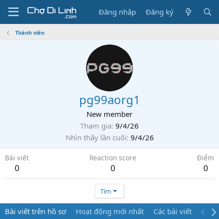
Đăng nhập
Đăng ký
Thành viên
pg99aorg1
New member
Tham gia
9/4/26
Nhìn thấy lần cuối
9/4/26
Bài viết
Reaction score
Điểm
0
0
0
Tìm
Bài viết trên hồ sơ
Hoạt động mới nhất
Các bài viết
Giới 