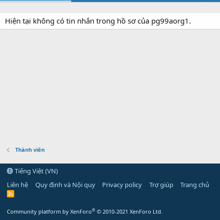
Hiện tại không có tin nhắn trong hồ sơ của pg99aorg1.
Thành viên
Tiếng Việt (VN)
Liên hệ
Quy định và Nội quy
Privacy policy
Trợ giúp
Trang chủ
R
S
S
®
Community platform by XenForo
© 2010-2021 XenForo Ltd.