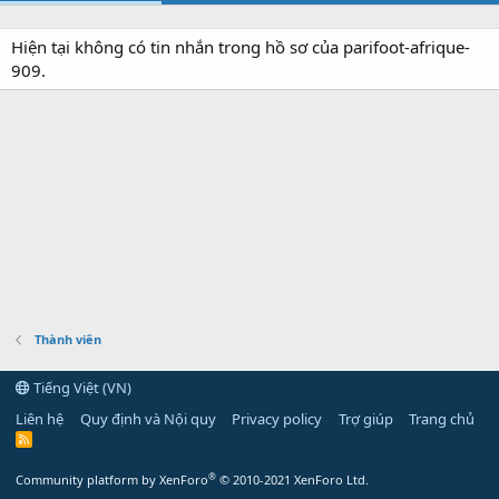
Hiện tại không có tin nhắn trong hồ sơ của parifoot-afrique-
909.
Thành viên
Tiếng Việt (VN)
Liên hệ
Quy định và Nội quy
Privacy policy
Trợ giúp
Trang chủ
R
S
S
®
Community platform by XenForo
© 2010-2021 XenForo Ltd.