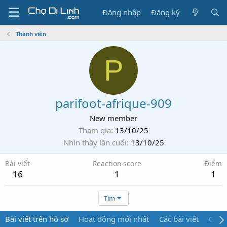
Đăng nhập
Đăng ký
Thành viên
P
parifoot-afrique-909
New member
Tham gia
13/10/25
Nhìn thấy lần cuối
13/10/25
Bài viết
Reaction score
Điểm
16
1
1
Tìm
Bài viết trên hồ sơ
Hoạt động mới nhất
Các bài viết
Giới 