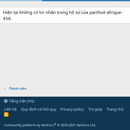
Hiện tại không có tin nhắn trong hồ sơ của parifoot-afrique-
458.
Thành viên
Tiếng Việt (VN)
Liên hệ
Quy định và Nội quy
Privacy policy
Trợ giúp
Trang chủ
R
S
S
®
Community platform by XenForo
© 2010-2021 XenForo Ltd.