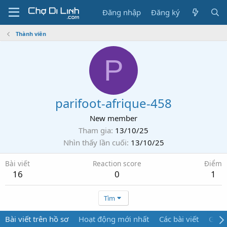
Đăng nhập
Đăng ký
Thành viên
P
parifoot-afrique-458
New member
Tham gia
13/10/25
Nhìn thấy lần cuối
13/10/25
Bài viết
Reaction score
Điểm
16
0
1
Tìm
Bài viết trên hồ sơ
Hoạt động mới nhất
Các bài viết
Giới 