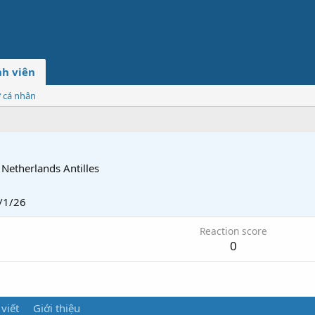
h viên
ơ cá nhân
Netherlands Antilles
/1/26
Reaction score
0
 viết
Giới thiệu