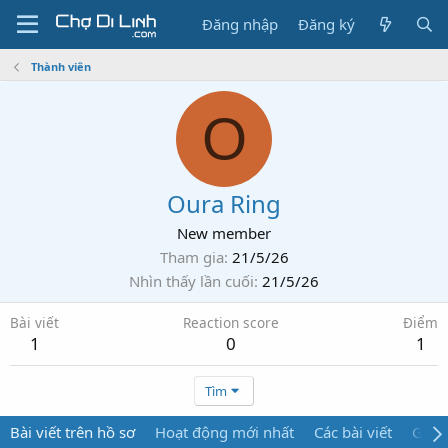
Đăng nhập
Đăng ký
Thành viên
O
Oura Ring
New member
Tham gia
21/5/26
Nhìn thấy lần cuối
21/5/26
Bài viết
Reaction score
Điểm
1
0
1
Tìm
Bài viết trên hồ sơ
Hoạt động mới nhất
Các bài viết
Giới 