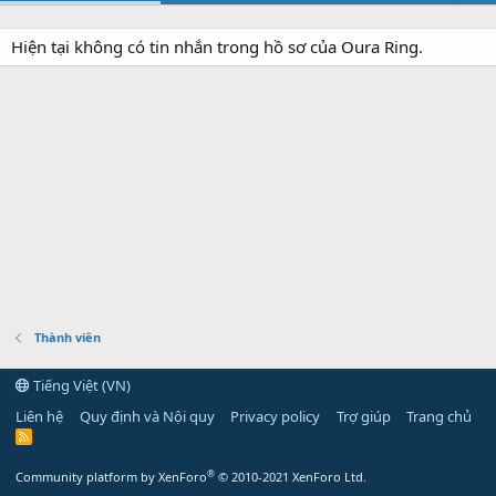
Hiện tại không có tin nhắn trong hồ sơ của Oura Ring.
Thành viên
Tiếng Việt (VN)
Liên hệ
Quy định và Nội quy
Privacy policy
Trợ giúp
Trang chủ
R
S
S
®
Community platform by XenForo
© 2010-2021 XenForo Ltd.