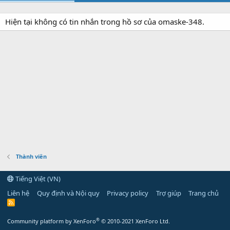
Hiện tại không có tin nhắn trong hồ sơ của omaske-348.
Thành viên
Tiếng Việt (VN)
Liên hệ
Quy định và Nội quy
Privacy policy
Trợ giúp
Trang chủ
R
S
S
®
Community platform by XenForo
© 2010-2021 XenForo Ltd.