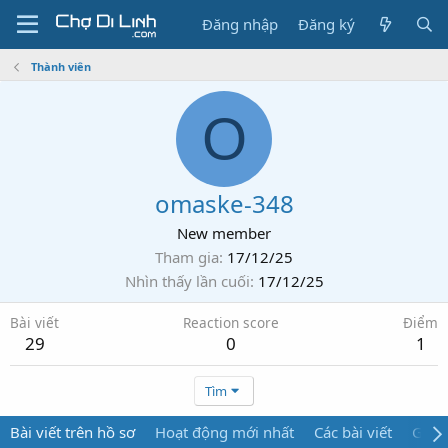
Đăng nhập
Đăng ký
Thành viên
O
omaske-348
New member
Tham gia
17/12/25
Nhìn thấy lần cuối
17/12/25
Bài viết
Reaction score
Điểm
29
0
1
Tìm
Bài viết trên hồ sơ
Hoạt động mới nhất
Các bài viết
Giới 