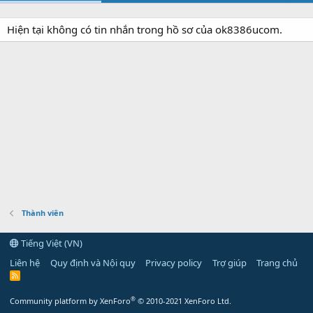
Hiện tại không có tin nhắn trong hồ sơ của ok8386ucom.
Thành viên
Tiếng Việt (VN)
Liên hệ
Quy định và Nội quy
Privacy policy
Trợ giúp
Trang chủ
R
S
S
®
Community platform by XenForo
© 2010-2021 XenForo Ltd.