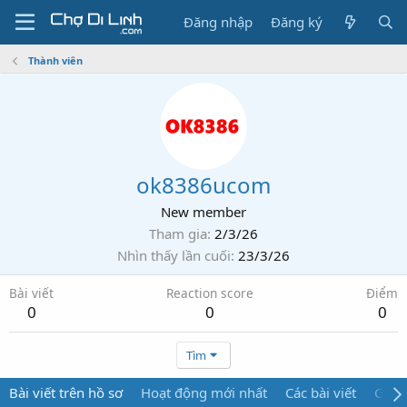
Đăng nhập
Đăng ký
Thành viên
ok8386ucom
New member
Tham gia
2/3/26
Nhìn thấy lần cuối
23/3/26
Bài viết
Reaction score
Điểm
0
0
0
Tìm
Bài viết trên hồ sơ
Hoạt động mới nhất
Các bài viết
Giới 