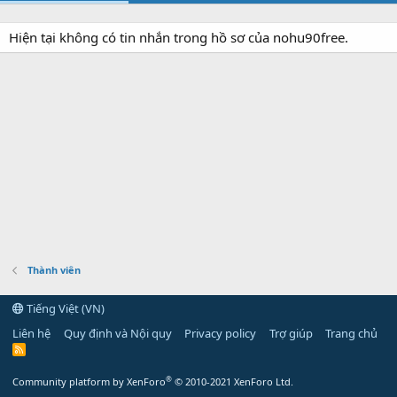
Hiện tại không có tin nhắn trong hồ sơ của nohu90free.
Thành viên
Tiếng Việt (VN)
Liên hệ
Quy định và Nội quy
Privacy policy
Trợ giúp
Trang chủ
R
S
S
®
Community platform by XenForo
© 2010-2021 XenForo Ltd.