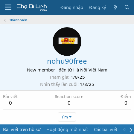
Đăng nhập
Đăng ký
Thành viên
nohu90free
New member
·
đến từ
Hà Nội Việt Nam
Tham gia
1/8/25
Nhìn thấy lần cuối
1/8/25
Bài viết
Reaction score
Điểm
0
0
0
Tìm
Bài viết trên hồ sơ
Hoạt động mới nhất
Các bài viết
Giới 