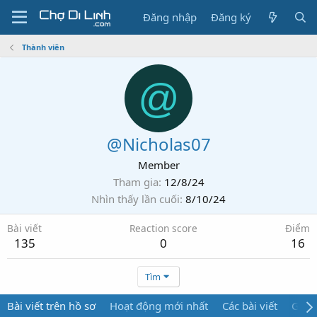
Đăng nhập
Đăng ký
Thành viên
@
@Nicholas07
Member
Tham gia
12/8/24
Nhìn thấy lần cuối
8/10/24
Bài viết
Reaction score
Điểm
135
0
16
Tìm
Bài viết trên hồ sơ
Hoạt động mới nhất
Các bài viết
Giới 