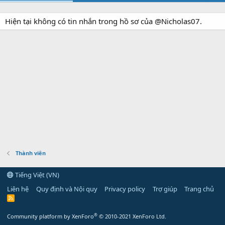
Hiện tại không có tin nhắn trong hồ sơ của @Nicholas07.
Thành viên
Tiếng Việt (VN)
Liên hệ
Quy định và Nội quy
Privacy policy
Trợ giúp
Trang chủ
R
S
S
®
Community platform by XenForo
© 2010-2021 XenForo Ltd.