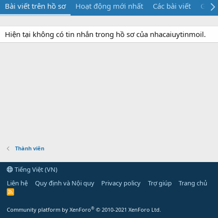
Bài viết trên hồ sơ
Hoạt động mới nhất
Các bài viết
Giới 
Hiện tại không có tin nhắn trong hồ sơ của nhacaiuytinmoil.
Thành viên
Tiếng Việt (VN)
Liên hệ
Quy định và Nội quy
Privacy policy
Trợ giúp
Trang chủ
R
S
S
®
Community platform by XenForo
© 2010-2021 XenForo Ltd.