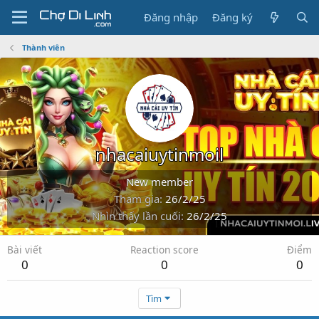
Đăng nhập
Đăng ký
Thành viên
nhacaiuytinmoil
New member
Tham gia
26/2/25
Nhìn thấy lần cuối
26/2/25
Bài viết
Reaction score
Điểm
0
0
0
Tìm