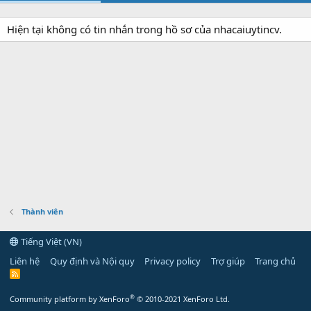
Hiện tại không có tin nhắn trong hồ sơ của nhacaiuytincv.
Thành viên
Tiếng Việt (VN)
Liên hệ
Quy định và Nội quy
Privacy policy
Trợ giúp
Trang chủ
R
S
S
®
Community platform by XenForo
© 2010-2021 XenForo Ltd.