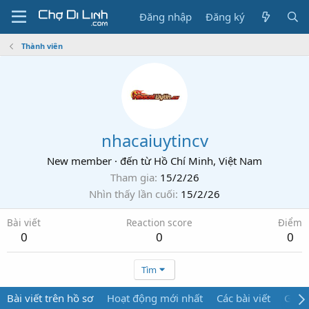
Đăng nhập
Đăng ký
Thành viên
nhacaiuytincv
New member
·
đến từ
Hồ Chí Minh, Việt Nam
Tham gia
15/2/26
Nhìn thấy lần cuối
15/2/26
Bài viết
Reaction score
Điểm
0
0
0
Tìm
Bài viết trên hồ sơ
Hoạt động mới nhất
Các bài viết
Giới 