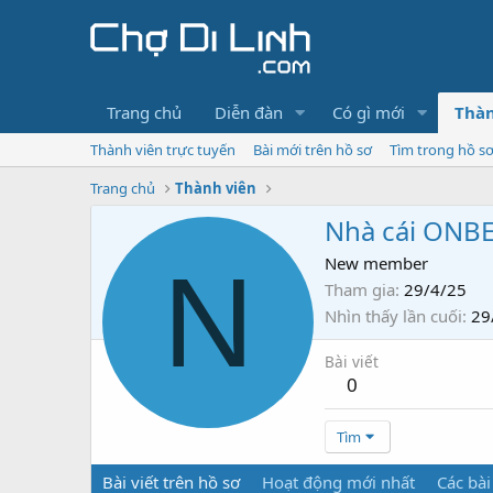
Trang chủ
Diễn đàn
Có gì mới
Thàn
Thành viên trực tuyến
Bài mới trên hồ sơ
Tìm trong hồ s
Trang chủ
Thành viên
Nhà cái ONB
N
New member
Tham gia
29/4/25
Nhìn thấy lần cuối
29
Bài viết
0
Tìm
Bài viết trên hồ sơ
Hoạt động mới nhất
Các bài