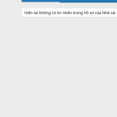
Hiện tại không có tin nhắn trong hồ sơ của Nhà cá