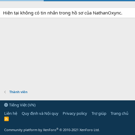
Hiện tại không có tin nhắn trong hồ sơ của NathanOxync.
Thành viên
Tiếng Việt (VN)
Liên hệ
Quy định và Nội quy
Privacy policy
Trợ giúp
Trang chủ
R
S
S
®
Community platform by XenForo
© 2010-2021 XenForo Ltd.