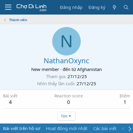
Đăng nhập
Đăng ký
Thành viên
N
NathanOxync
New member
·
đến từ
Afghanistan
Tham gia
27/12/25
Nhìn thấy lần cuối
27/12/25
Bài viết
Reaction score
Điểm
4
0
1
Tìm
Bài viết trên hồ sơ
Hoạt động mới nhất
Các bài viết
Giới 