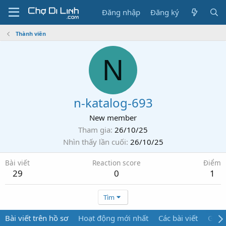
Đăng nhập
Đăng ký
Thành viên
N
n-katalog-693
New member
Tham gia
26/10/25
Nhìn thấy lần cuối
26/10/25
Bài viết
Reaction score
Điểm
29
0
1
Tìm
Bài viết trên hồ sơ
Hoạt động mới nhất
Các bài viết
Giới 