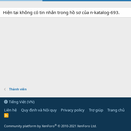
Hiện tại không có tin nhắn trong hồ sơ của n-katalog-693.
Thành viên
Tiếng Việt (VN)
Liên hệ
Quy định và Nội quy
Privacy policy
Trợ giúp
Trang chủ
R
S
S
®
Community platform by XenForo
© 2010-2021 XenForo Ltd.