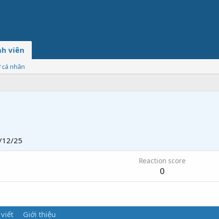
h viên
ơ cá nhân
/12/25
Reaction score
0
 viết
Giới thiệu