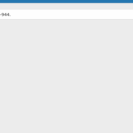
t-944.