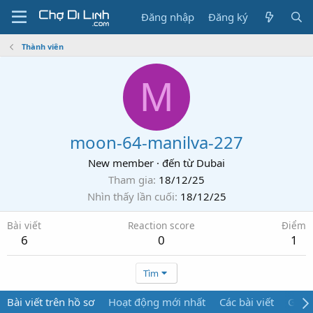
Đăng nhập
Đăng ký
Thành viên
M
moon-64-manilva-227
New member
·
đến từ
Dubai
Tham gia
18/12/25
Nhìn thấy lần cuối
18/12/25
Bài viết
Reaction score
Điểm
6
0
1
Tìm
Bài viết trên hồ sơ
Hoạt động mới nhất
Các bài viết
Giới 