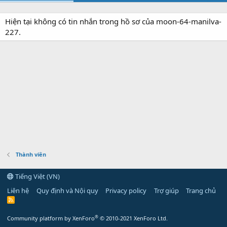
Hiện tại không có tin nhắn trong hồ sơ của moon-64-manilva-
227.
Thành viên
Tiếng Việt (VN)
Liên hệ
Quy định và Nội quy
Privacy policy
Trợ giúp
Trang chủ
R
S
S
®
Community platform by XenForo
© 2010-2021 XenForo Ltd.