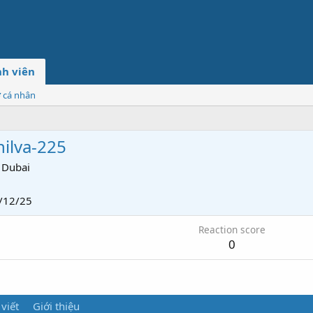
h viên
ơ cá nhân
ilva-225
Dubai
/12/25
Reaction score
0
 viết
Giới thiệu