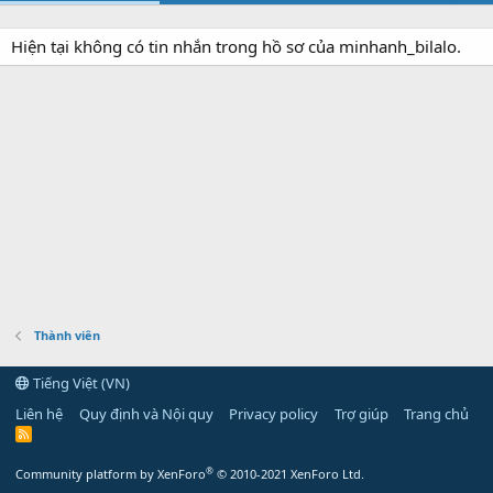
Hiện tại không có tin nhắn trong hồ sơ của minhanh_bilalo.
Thành viên
Tiếng Việt (VN)
Liên hệ
Quy định và Nội quy
Privacy policy
Trợ giúp
Trang chủ
R
S
S
®
Community platform by XenForo
© 2010-2021 XenForo Ltd.