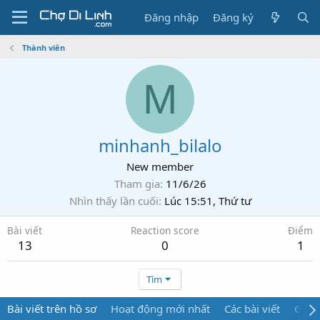
Đăng nhập
Đăng ký
Thành viên
M
minhanh_bilalo
New member
Tham gia
11/6/26
Nhìn thấy lần cuối
Lúc 15:51, Thứ tư
Bài viết
Reaction score
Điểm
13
0
1
Tìm
Bài viết trên hồ sơ
Hoạt động mới nhất
Các bài viết
Giới 