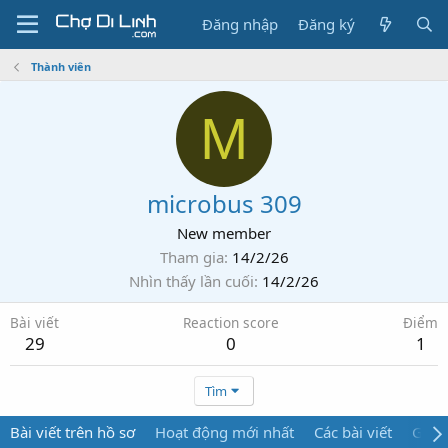
Đăng nhập
Đăng ký
Thành viên
M
microbus 309
New member
Tham gia
14/2/26
Nhìn thấy lần cuối
14/2/26
Bài viết
Reaction score
Điểm
29
0
1
Tìm
Bài viết trên hồ sơ
Hoạt động mới nhất
Các bài viết
Giới 