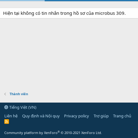
Hiện tại không có tin nhắn trong hồ sơ của microbus 309.
Thành viên
Tiếng Việt (VN)
Liên hệ
Quy định và Nội quy
Privacy policy
Trợ giúp
Trang chủ
R
S
S
®
Community platform by XenForo
© 2010-2021 XenForo Ltd.