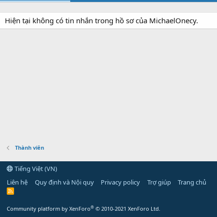
Hiện tại không có tin nhắn trong hồ sơ của MichaelOnecy.
Thành viên
Tiếng Việt (VN)
Liên hệ
Quy định và Nội quy
Privacy policy
Trợ giúp
Trang chủ
R
S
S
®
Community platform by XenForo
© 2010-2021 XenForo Ltd.