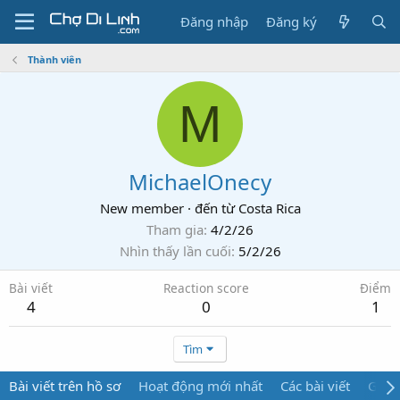
Đăng nhập
Đăng ký
Thành viên
M
MichaelOnecy
New member
·
đến từ
Costa Rica
Tham gia
4/2/26
Nhìn thấy lần cuối
5/2/26
Bài viết
Reaction score
Điểm
4
0
1
Tìm
Bài viết trên hồ sơ
Hoạt động mới nhất
Các bài viết
Giới 