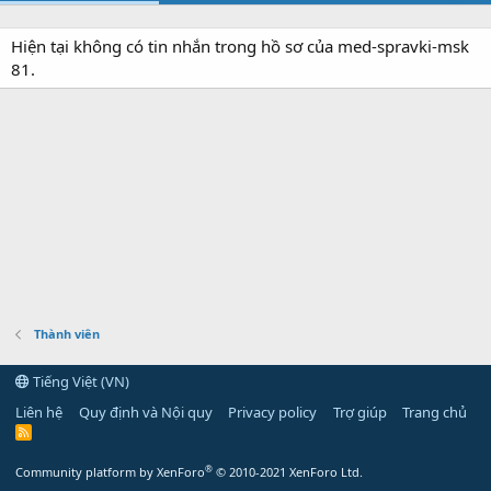
Hiện tại không có tin nhắn trong hồ sơ của med-spravki-msk
81.
Thành viên
Tiếng Việt (VN)
Liên hệ
Quy định và Nội quy
Privacy policy
Trợ giúp
Trang chủ
R
S
S
®
Community platform by XenForo
© 2010-2021 XenForo Ltd.