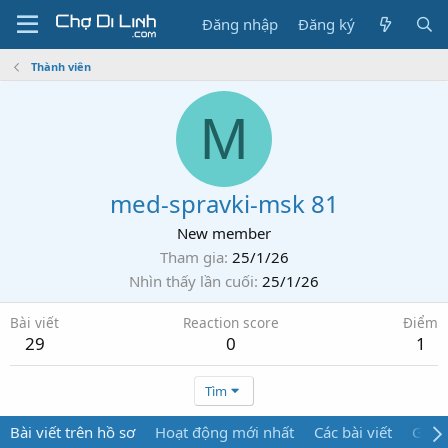
Đăng nhập
Đăng ký
Thành viên
M
med-spravki-msk 81
New member
Tham gia
25/1/26
Nhìn thấy lần cuối
25/1/26
Bài viết
Reaction score
Điểm
29
0
1
Tìm
Bài viết trên hồ sơ
Hoạt động mới nhất
Các bài viết
Giới 