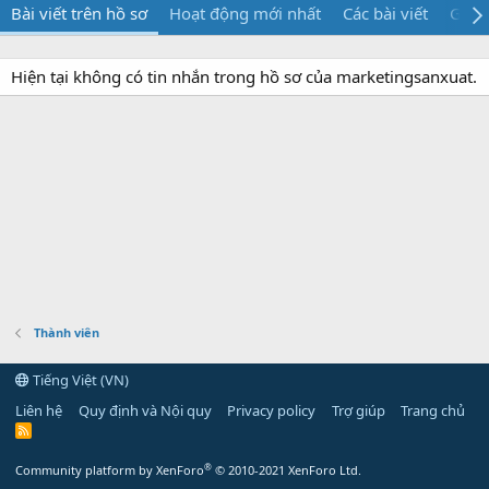
Bài viết trên hồ sơ
Hoạt động mới nhất
Các bài viết
Giới 
Hiện tại không có tin nhắn trong hồ sơ của marketingsanxuat.
Thành viên
Tiếng Việt (VN)
Liên hệ
Quy định và Nội quy
Privacy policy
Trợ giúp
Trang chủ
R
S
S
®
Community platform by XenForo
© 2010-2021 XenForo Ltd.