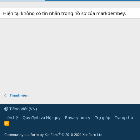
Hiện tại không có tin nhắn trong hồ sơ của markdembey.
Thành viên
Tiếng Việt (VN)
Liên hệ
Quy định và Nội quy
Privacy policy
Trợ giúp
Trang chủ
R
S
S
®
Community platform by XenForo
© 2010-2021 XenForo Ltd.