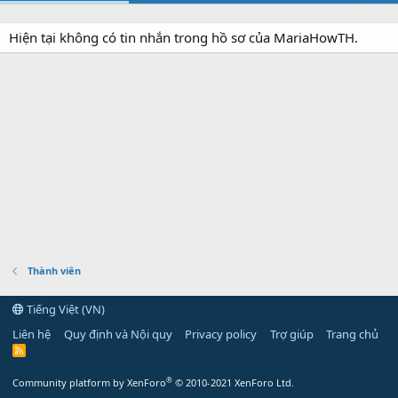
Hiện tại không có tin nhắn trong hồ sơ của MariaHowTH.
Thành viên
Tiếng Việt (VN)
Liên hệ
Quy định và Nội quy
Privacy policy
Trợ giúp
Trang chủ
R
S
S
®
Community platform by XenForo
© 2010-2021 XenForo Ltd.