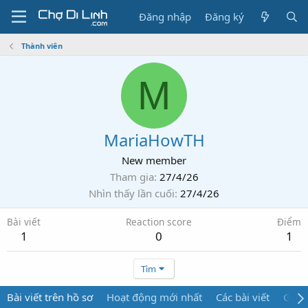
Đăng nhập
Đăng ký
Thành viên
M
MariaHowTH
New member
Tham gia
27/4/26
Nhìn thấy lần cuối
27/4/26
Bài viết
Reaction score
Điểm
1
0
1
Tìm
Bài viết trên hồ sơ
Hoạt động mới nhất
Các bài viết
Giới 