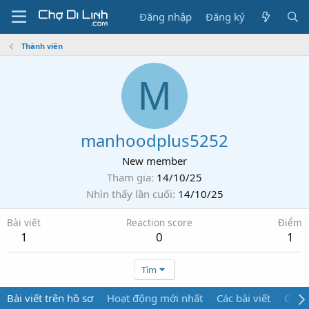
Đăng nhập
Đăng ký
Thành viên
M
manhoodplus5252
New member
Tham gia
14/10/25
Nhìn thấy lần cuối
14/10/25
Bài viết
Reaction score
Điểm
1
0
1
Tìm
Bài viết trên hồ sơ
Hoạt động mới nhất
Các bài viết
Giới 