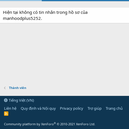
Hiện tại không có tin nhắn trong hồ sơ của
manhoodplus5252.
Thành viên
Tiếng Việt (VN)
Liên hệ
Quy định và Nội quy
Privacy policy
Trợ giúp
Trang chủ
R
S
S
®
Community platform by XenForo
© 2010-2021 XenForo Ltd.